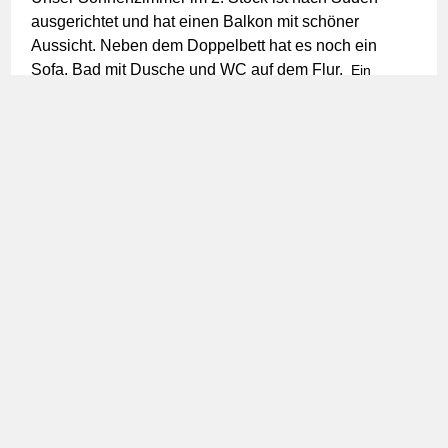
ausgerichtet und hat einen Balkon mit schöner
Aussicht. Neben dem Doppelbett hat es noch ein
Sofa. Bad mit Dusche und WC auf dem Flur.
Ein
einfaches gemütliches Zimmer mit einem Bett (140cm) im
1.Stock. Ausgerichtet mit 2 Fenstern gegen Nord und Ost.
Das eigene Bad mit Dusche und WC befindet sich im Flur.
Cielo
Unter dem Dach im rustikalen und isolierten «Cielo»
(Himmel) stehen für Schlafsack-Gäste sechs
Matratzenlager-Plätze zur Verfügung. Dort gibt es WC,
Dusche und Kochnische. Das Cielo kann auch für
Gruppen, tage- oder wochenweise gemietet werden.
Preise nach Absprache.
Amici
Ein einfaches gemütliches Zimmer mit einem Bett