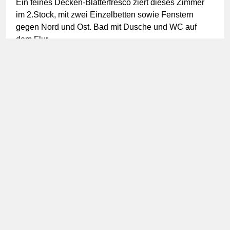
Ein feines Decken-Blätterfresco ziert dieses Zimmer
im 2.Stock, mit zwei Einzelbetten sowie Fenstern
gegen Nord und Ost. Bad mit Dusche und WC auf
dem Flur.
Fortuna
Ein Cheminee, ein Doppelbett und ein eigenes WC
mit Waschbecken statten dieses Zimmer im
Erdgeschoss aus. Die Fenster sind nach Süden
ausgerichtet, die Dusche ist auf dem Flur.
Melodia
Unser grosszügiges Zimmer, ideal für Familien und kleine
Gruppen, befindet sich im 1. Stock. Mit wundervollen
Deckenfresco, Holzverkleidung und eigenem Balkon. Im
hinteren Teil sind zwei Betten und Cheminee, im grösseren
Wohnraum ein Sessel, Holztisch und ein Doppelbett.
Das eigene Bad befindet sich auf dem Flur.
Cielo